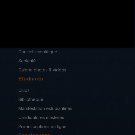
iseah.RF2013@iseahkf.rnu.tn
Institut
Loi de création
Conseil scientifique
Scolarité
Galerie photos & vidéos
Etudiants
Clubs
Bibliothèque
Manifestation estudiantines
Candidatures mastères
Pré-inscriptions en ligne