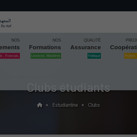
NOS
NOS
QUALITÉ
PROJ
tements
Formations
Assurance
Coopérat
is , Francais,
Licences, Mastères
Politique
Projets, 
Clubs étudiants
Estudiantine
Clubs