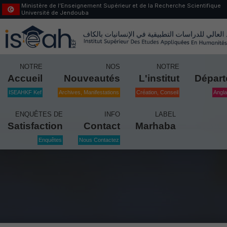
Ministère de l’Enseignement Supérieur et de la Recherche Scientifique
Université de Jendouba
NOTRE
NOS
NOTRE
Accueil
Nouveautés
L'institut
Dépar
ISEAHKF Kef
Archives, Manifestations
Création, Conseil
Angla
ENQUÊTES DE
INFO
LABEL
Satisfaction
Contact
Marhaba
Enquêtes
Nous Contactez