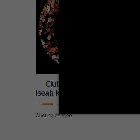
Club Impact IseahK
Iseah kef
Aucune donnée