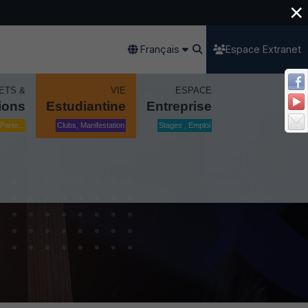
×
Français
Espace Extranet
ETS &
VIE
ESPACE
ions
Estudiantine
Entreprise
Parte...
Clubs, Manifestation
Stages , Emploi