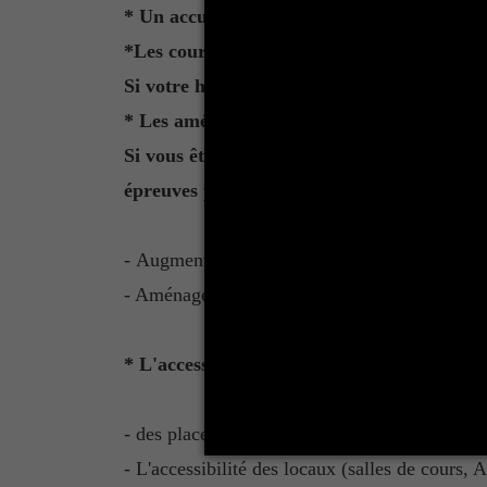
* Un accueil administratif peut être prévu
*Les cours à disance pour les étudiants en 
Si votre handicap vous empêche de vous dép
* Les aménagements d’épreuves et d’exam
Si vous êtes étudiant en situation d'handi
épreuves peuvent être aménagées, y compri
- Augmentation du temps prévu pour une ou p
- Aménagement des conditions de déroulement 
* L'accessibilité au bâti
- des places de parkings spécifiques doivent ê
- L'accessibilité des locaux (salles de cours,