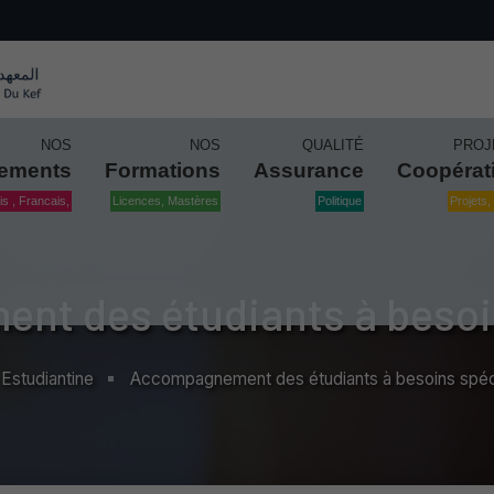
NOS
NOS
QUALITÉ
PROJ
tements
Formations
Assurance
Coopérat
is , Francais,
Licences, Mastères
Politique
Projets, 
t des étudiants à besoi
Estudiantine
Accompagnement des étudiants à besoins spéc