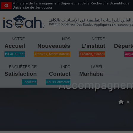
Ministère de l’Enseignement Supérieur et de la Recherche Scientifique
Université de Jendouba
NOTRE
NOS
NOTRE
Accueil
Nouveautés
L'institut
Dépar
ISEAHKF Kef
Archives, Manifestations
Création, Conseil
Angla
ENQUÊTES DE
INFO
LABEL
Satisfaction
Contact
Marhaba
Accompagnemen
Enquêtes
Nous Contactez