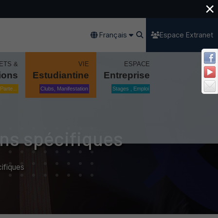
×
Français
Espace Extranet
ETS &
VIE
ESPACE
ions
Estudiantine
Entreprise
Parte...
Clubs, Manifestation
Stages , Emploi
ns spécifiques
ifiques