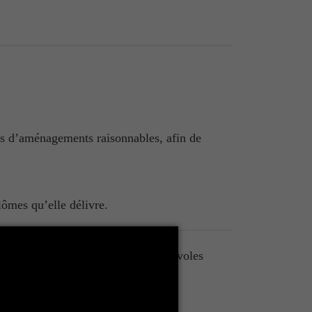
es d’aménagements raisonnables, afin de
lômes qu’elle délivre.
i incombe à des volontaires et bénévoles