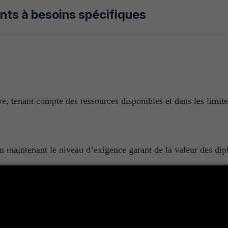
ts à besoins spécifiques
 tenant compte des ressources disponibles et dans les limit
en maintenant le niveau d’exigence garant de la valeur des dip
compagnement de cette catégorie d'étudiant reste une action qu
bien le faire) ou surtout aux membres de leur famille.