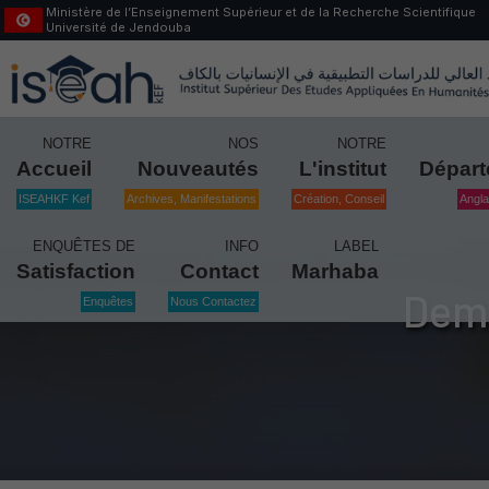
Ministère de l’Enseignement Supérieur et de la Recherche Scientifique
Université de Jendouba
NOTRE
NOS
NOTRE
Accueil
Nouveautés
L'institut
Dépar
ISEAHKF Kef
Archives, Manifestations
Création, Conseil
Angla
ENQUÊTES DE
INFO
LABEL
Satisfaction
Contact
Marhaba
Dema
Enquêtes
Nous Contactez