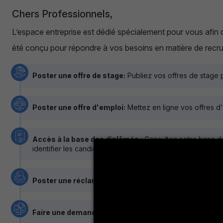
Chers Professionnels,
L’espace entreprise est dédié spécialement pour vous afin d
été conçu pour répondre à vos besoins en matière de recrute
Poster une offre de stage:
Publiez vos offres de stage p
Poster une offre d'emploi:
Mettez en ligne vos offres d'
Accès à la base des diplômés :
Consultez notre base de
identifier les candidats idéaux pour vos besoins.
Poster une réclamation :
Faites-nous part de vos préoc
Faire une demande en ligne :
Soumettez vos demandes sp