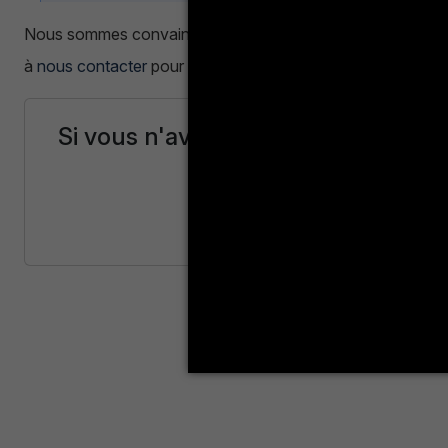
Nous sommes convaincus que ce nouvel espace facilitera gr
à
nous contacter
pour toute assistance ou suggestion.
Si vous n'avez pas de compte profe
le à partir d'ici
Inscrivez-vous ici