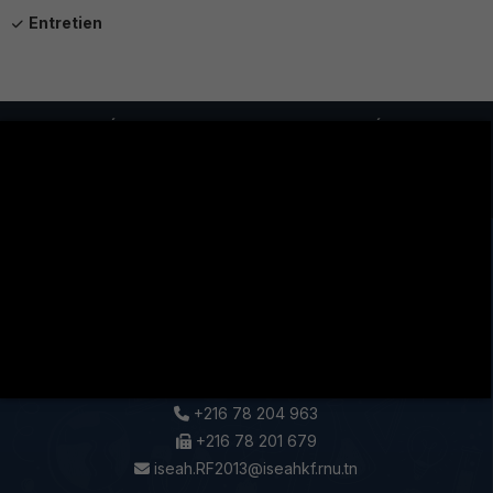
Entretien
LA VIE ÉTUDIANTE CONTINUE SUR LES RÉSEAUX
SOCIAUX !
Cité Eddir Le Kef Code postal 7100
+216 78 204 963
+216 78 201 679
iseah.RF2013@iseahkf.rnu.tn