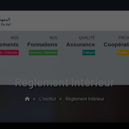
NOS
NOS
QUALITÉ
PROJ
tements
Formations
Assurance
Coopérat
is , Francais,
Licences, Mastères
Politique
Projets, 
Règlement Intérieur
L'institut
Règlement Intérieur