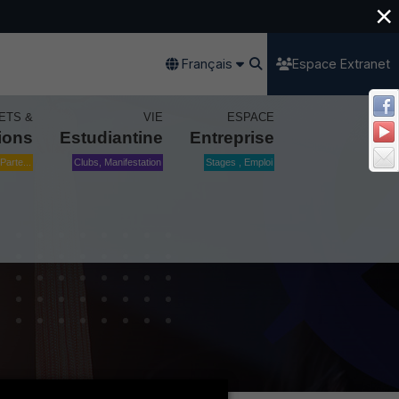
×
Français
Espace Extranet
ETS &
VIE
ESPACE
ions
Estudiantine
Entreprise
Parte...
Clubs, Manifestation
Stages , Emploi