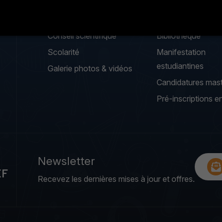
Loi de création
Clubs
Conseil scientifique
Bibliothèque
Scolarité
Manifestation
estudiantines
Galerie photos & vidéos
Candidatures mas
Pré-inscriptions en
Newsletter
EF
Recevez les dernières mises à jour et offres.