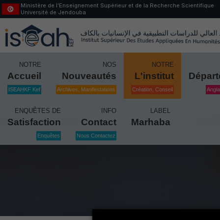
Ministère de l’Enseignement Supérieur et de la Recherche Scientifique
Université de Jendouba
NOTRE
NOS
NOTRE
Accueil
Nouveautés
L'institut
Dépar
ISEAHKF Kef
Archives, Manifestations
Création, Conseil
Angla
ENQUÊTES DE
INFO
LABEL
Satisfaction
Contact
Marhaba
Enquêtes
Nous Contactez