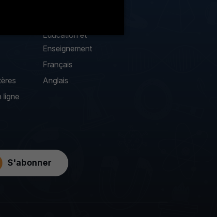
Liste des enseignants
Education et
Enseignement
Français
tères
Anglais
 ligne
S'abonner