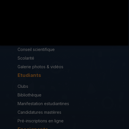
iseah.RF2013@iseahkf.rnu.tn
Institut
Loi de création
Conseil scientifique
Scolarité
Galerie photos & vidéos
Etudiants
Clubs
Bibliothèque
Manifestation estudiantines
Candidatures mastères
Pré-inscriptions en ligne