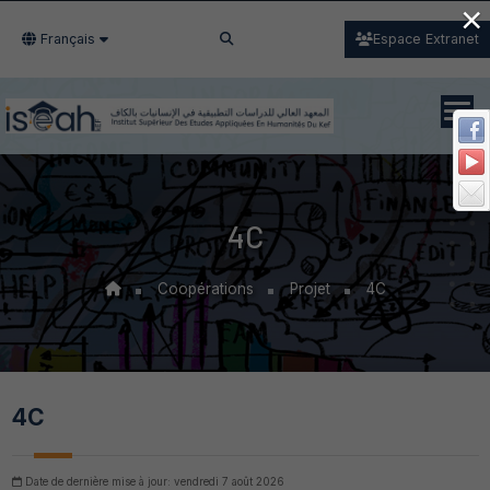
×
Français
Espace Extranet
4C
Coopérations
Projet
4C
4C
Date de dernière mise à jour: vendredi 7 août 2026