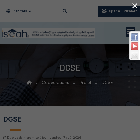
×
Français
Espace Extranet
DGSE
Coopérations
Projet
DGSE
DGSE
Date de dernière mise à jour: vendredi 7 août 2026