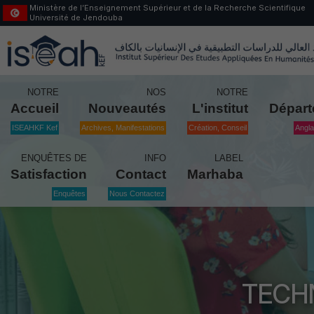
Ministère de l’Enseignement Supérieur et de la Recherche Scientifique
Université de Jendouba
NOTRE
NOS
NOTRE
Accueil
Nouveautés
L'institut
Dépar
ISEAHKF Kef
Archives, Manifestations
Création, Conseil
Angla
ENQUÊTES DE
INFO
LABEL
Satisfaction
Contact
Marhaba
Enquêtes
Nous Contactez
TECHN