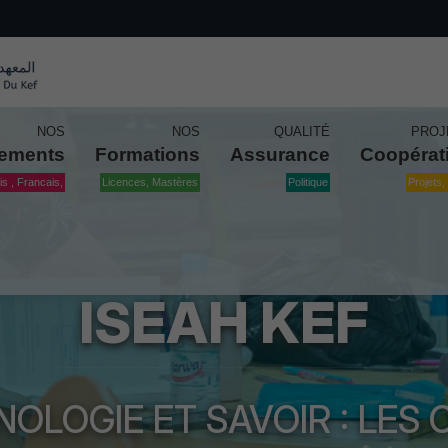
NOS
NOS
QUALITÉ
PROJ
tements
Formations
Assurance
Coopérat
is , Francais,
Licences, Mastères
Politique
Projets, 
ISEAH KEF
OLOGIE ET SAVOIR : LES 