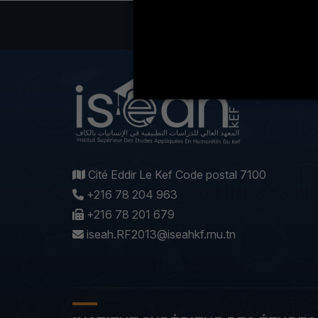
LA VIE ÉT
Cité Eddir Le Kef Code postal 7100
+216 78 204 963
+216 78 201 679
iseah.RF2013@iseahkf.rnu.tn