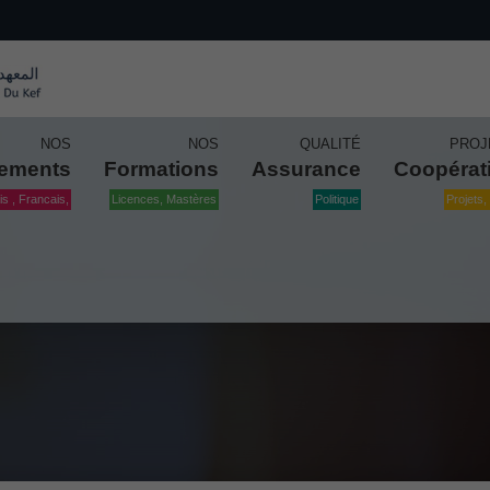
NOS
NOS
QUALITÉ
PROJ
tements
Formations
Assurance
Coopérat
is , Francais,
Licences, Mastères
Politique
Projets, 