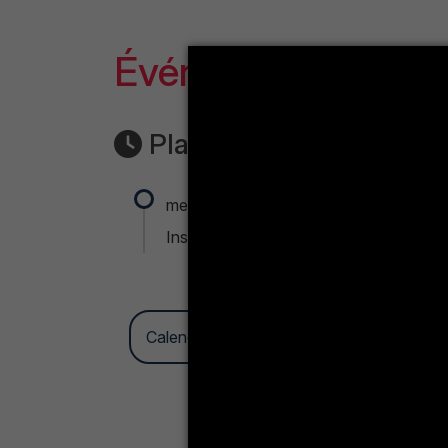
Événement :
Journ
Planning :
mercredi 23 octobre 2024, 00:00
-
me
Institut Supérieur des études appliquée
Calendrier des événements