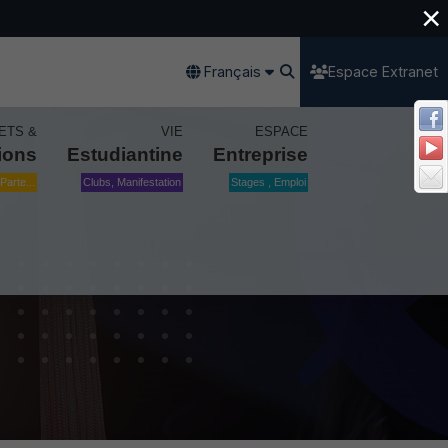
×
Français
Espace Extranet
ETS &
VIE
ESPACE
ions
Estudiantine
Entreprise
Parte...
Clubs, Manifestation
Stages , Emploi