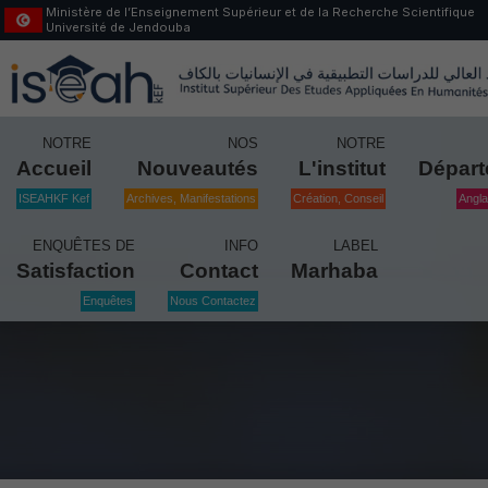
Ministère de l’Enseignement Supérieur et de la Recherche Scientifique
Université de Jendouba
NOTRE
NOS
NOTRE
Accueil
Nouveautés
L'institut
Dépar
ISEAHKF Kef
Archives, Manifestations
Création, Conseil
Angla
ENQUÊTES DE
INFO
LABEL
Satisfaction
Contact
Marhaba
Enquêtes
Nous Contactez