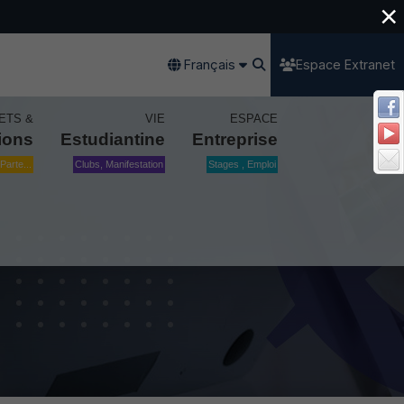
×
Français
Espace Extranet
ETS &
VIE
ESPACE
ions
Estudiantine
Entreprise
Parte...
Clubs, Manifestation
Stages , Emploi