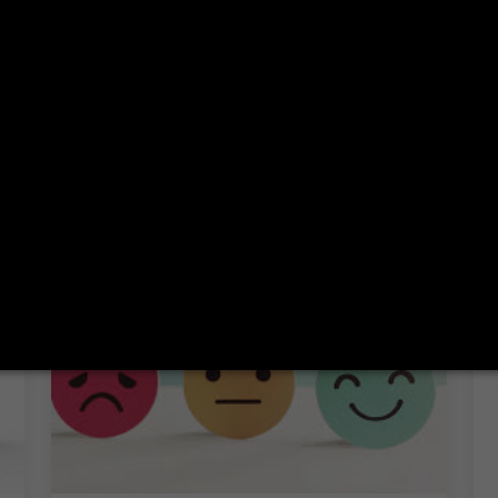
Remerciements et Félicitations
Plus de détails