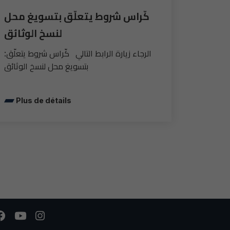
كّراس شروط يتعلّق بتسويغ محل
لنسخ الوثائق
:الرجاء زيارة الرابط التالي كّراس شروط يتعلّق
بتسويغ محل لنسخ الوثائق
Plus de détails