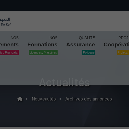
NOS
NOS
QUALITÉ
PROJ
tements
Formations
Assurance
Coopérat
is , Francais,
Licences, Mastères
Politique
Projets, 
Actualités
Nouveautés
Archives des annonces