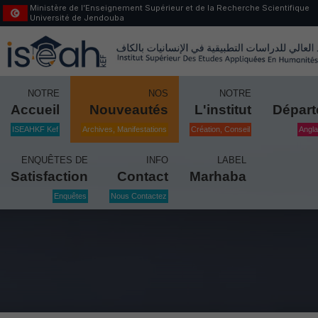
Ministère de l’Enseignement Supérieur et de la Recherche Scientifique
Université de Jendouba
NOTRE
NOS
NOTRE
Accueil
Nouveautés
L'institut
Dépar
ISEAHKF Kef
Archives, Manifestations
Création, Conseil
Angla
ENQUÊTES DE
INFO
LABEL
Satisfaction
Contact
Marhaba
Enquêtes
Nous Contactez