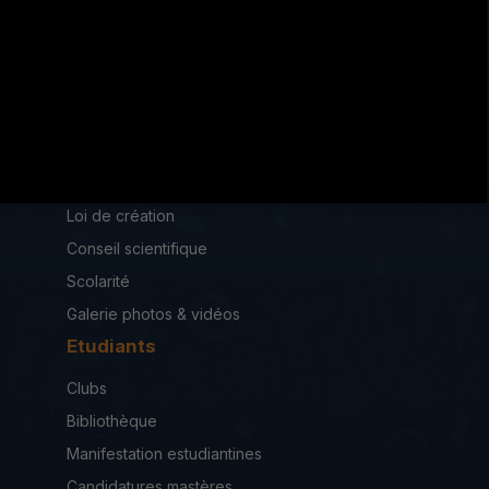
+216 78 204 963
+216 78 201 679
iseah.RF2013@iseahkf.rnu.tn
Institut
Loi de création
Conseil scientifique
Scolarité
Galerie photos & vidéos
Etudiants
Clubs
Bibliothèque
Manifestation estudiantines
Candidatures mastères