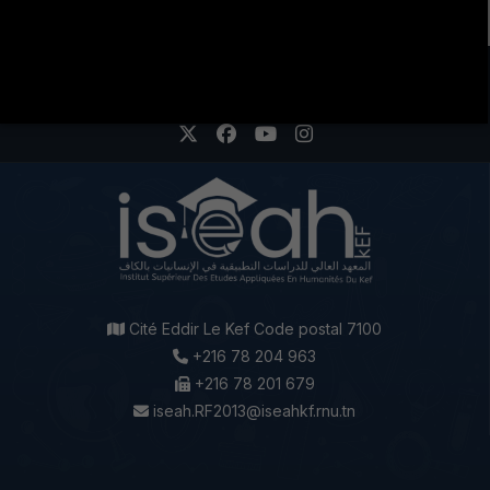
LA VIE ÉTUDIANTE CONTINUE SUR LES RÉSEAUX
SOCIAUX !
Cité Eddir Le Kef Code postal 7100
+216 78 204 963
+216 78 201 679
iseah.RF2013@iseahkf.rnu.tn